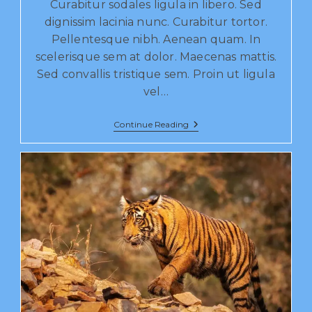
Curabitur sodales ligula in libero. Sed
dignissim lacinia nunc. Curabitur tortor.
Pellentesque nibh. Aenean quam. In
scelerisque sem at dolor. Maecenas mattis.
Sed convallis tristique sem. Proin ut ligula
vel…
Continue Reading