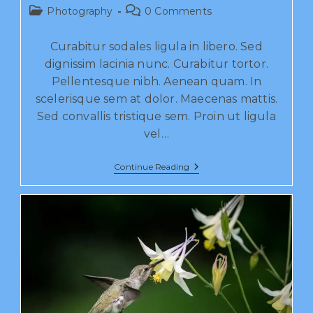
Photography
0 Comments
Curabitur sodales ligula in libero. Sed
dignissim lacinia nunc. Curabitur tortor.
Pellentesque nibh. Aenean quam. In
scelerisque sem at dolor. Maecenas mattis.
Sed convallis tristique sem. Proin ut ligula
vel…
Continue Reading