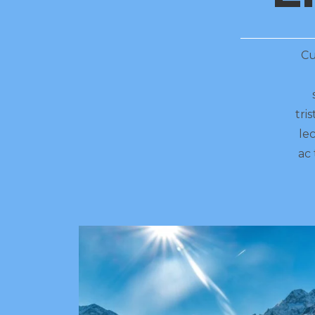
Cu
tri
lec
ac 