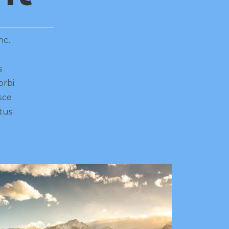
nc.
s
orbi
usce
etus