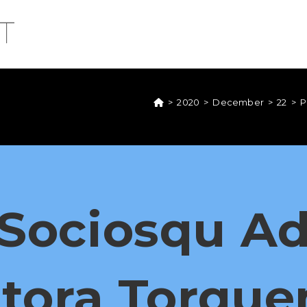
>
2020
>
December
>
22
>
P
Sociosqu A
itora Torque