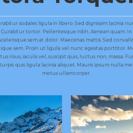
rabitur sodales ligula in libero. Sed dignissim lacinia nu
Curabitur tortor. Pellentesque nibh. Aenean quam. In
scelerisque sem at dolor. Maecenas mattis. Sed convalli
stique sem. Proin ut ligula vel nunc egestas porttitor. M
tus risus, iaculis vel, suscipit quis, luctus non, massa. F
turpis quis ligula lacinia aliquet. Mauris ipsum nulla m
metus ullamcorper.