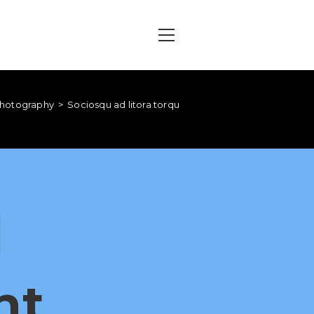
hotography
>
Sociosqu ad litora torquent
d
nt