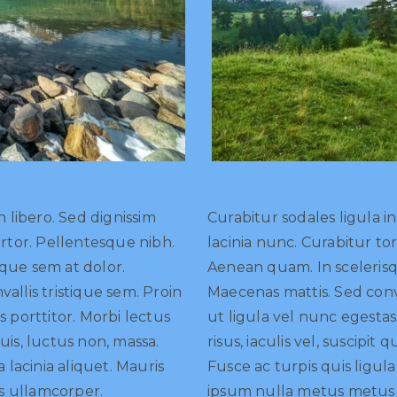
n libero. Sed dignissim
Curabitur sodales ligula in
ortor. Pellentesque nibh.
lacinia nunc. Curabitur to
que sem at dolor.
Aenean quam. In scelerisq
allis tristique sem. Proin
Maecenas mattis. Sed conva
s porttitor. Morbi lectus
ut ligula vel nunc egestas
 quis, luctus non, massa.
risus, iaculis vel, suscipit 
a lacinia aliquet. Mauris
Fusce ac turpis quis ligula
 ullamcorper.
ipsum nulla metus metus